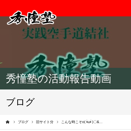
秀憧塾の活動報告動画
ブログ
ーム
ブログ
旧サイト分
こんな時こそo( •̀ω•́ )〇&…