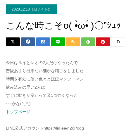
2020.12.18
旧サイト分
こんな時こそo( •̀ω•́ )〇”ｼｭｯ
今日はルイとレオの2人だけやったんで
普段あまり出来ない細かな稽古をしました
時間を有効に使い色々とほぼマンツーマン
飲み込みの早い2人は
すぐに動きが変わって又1つ強くなった
･･･かな(^_^;)
トップページ
LINE公式アカウントhttps://lin.ee/n2oPodg