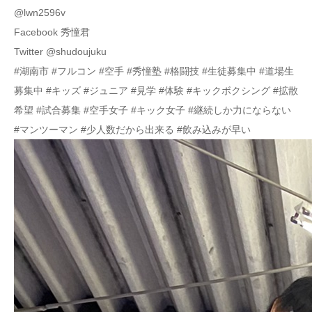
@lwn2596v
Facebook 秀憧君
Twitter @shudoujuku
#湖南市 #フルコン #空手 #秀憧塾 #格闘技 #生徒募集中 #道場生
募集中 #キッズ #ジュニア #見学 #体験 #キックボクシング #拡散
希望 #試合募集 #空手女子 #キック女子 #継続しか力にならない
#マンツーマン #少人数だから出来る #飲み込みが早い