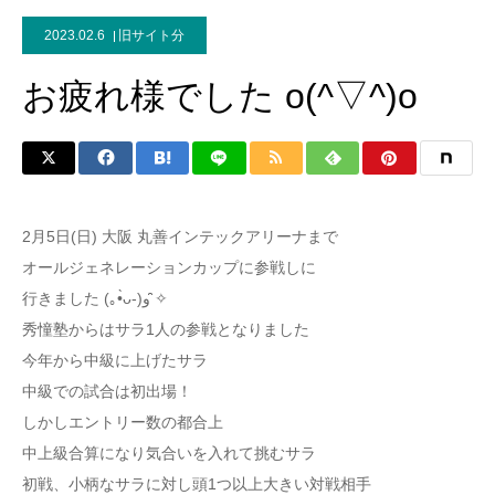
2023.02.6
旧サイト分
お疲れ様でした o(^▽^)o
2月5日(日) 大阪 丸善インテックアリーナまで
オールジェネレーションカップに参戦しに
行きました (｡•̀ᴗ-)و ̑̑✧
秀憧塾からはサラ1人の参戦となりました
今年から中級に上げたサラ
中級での試合は初出場！
しかしエントリー数の都合上
中上級合算になり気合いを入れて挑むサラ
初戦、小柄なサラに対し頭1つ以上大きい対戦相手