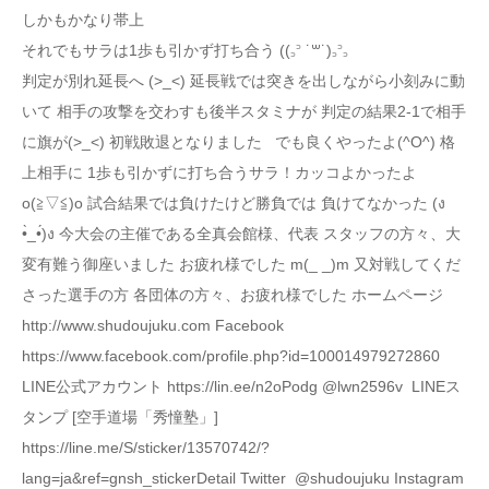
しかもかなり帯上
それでもサラは1歩も引かず打ち合う ((꜆꜄ ˙꒳˙)꜆꜄꜆
判定が別れ延長へ (>_<) 延長戦では突きを出しながら小刻みに動
いて 相手の攻撃を交わすも後半スタミナが 判定の結果2-1で相手
に旗が(>_<) 初戦敗退となりました でも良くやったよ(^O^) 格
上相手に 1歩も引かずに打ち合うサラ！カッコよかったよ
o(≧▽≦)o 試合結果では負けたけど勝負では 負けてなかった (ง
•̀_•́)ง 今大会の主催である全真会館様、代表 スタッフの方々、大
変有難う御座いました お疲れ様でした m(_ _)m 又対戦してくだ
さった選手の方 各団体の方々、お疲れ様でした ホームページ
http://www.shudoujuku.com Facebook
https://www.facebook.com/profile.php?id=100014979272860
LINE公式アカウント https://lin.ee/n2oPodg @lwn2596v LINEス
タンプ [空手道場「秀憧塾」]
https://line.me/S/sticker/13570742/?
lang=ja&ref=gnsh_stickerDetail Twitter @shudoujuku Instagram