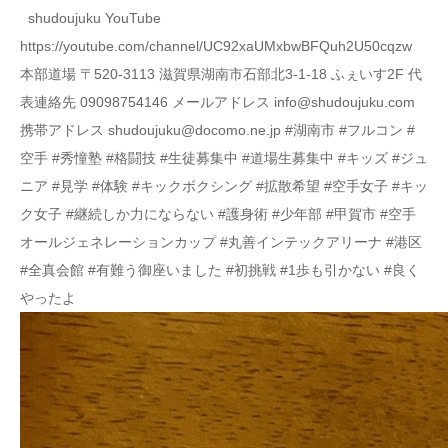
shudoujuku YouTube
https://youtube.com/channel/UC92xaUMxbwBFQuh2U50cqzw
本部道場 〒520-3113 滋賀県湖南市石部北3-1-18 ふぇいす2F 代
表連絡先 09098754146 メールアドレス info@shudoujuku.com
携帯アドレス shudoujuku@docomo.ne.jp #湖南市 #フルコン #
空手 #秀憧塾 #格闘技 #生徒募集中 #道場生募集中 #キッズ #ジュ
ニア #見学 #体験 #キックボクシング #拡散希望 #空手女子 #キッ
ク女子 #継続しか力にならない #護身術 #少年部 #甲賀市 #空手
オールジェネレーションカップ #丸善インテックアリーナ #港区
#全真会館 #有難う御座いました #初挑戦 #1歩も引かない #良く
やったよ