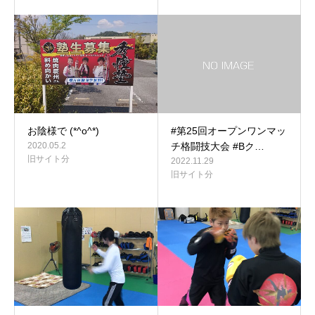
お陰様で (*^o^*)
#第25回オープンワンマッ
2020.05.2
チ格闘技大会 #Bク…
旧サイト分
2022.11.29
旧サイト分