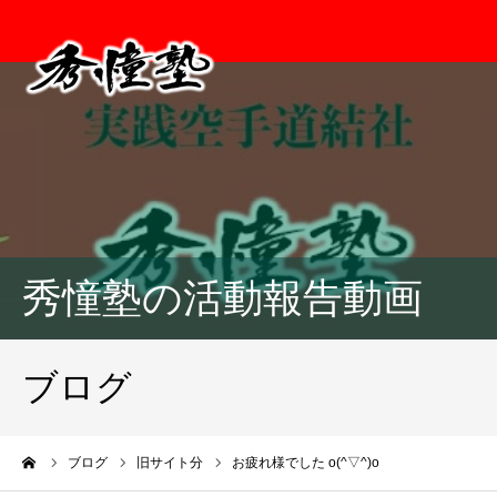
秀憧塾の活動報告動画
ブログ
ーム
ブログ
旧サイト分
お疲れ様でした o(^▽^)o