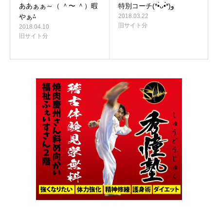
ああぁぁ～（ ＾〜 ＾）暇
特別コーチ(*•̀ᴗ•́*)و
やぁ⁂
2018.03.22
旧サイト分
2018.04.10
旧サイト分