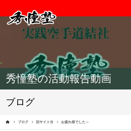
秀憧塾の活動報告動画
ブログ
ーム
ブログ
旧サイト分
お疲れ様でした～