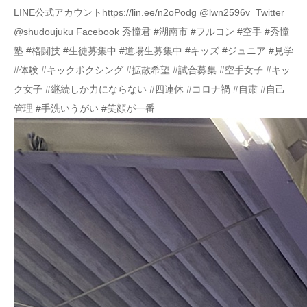
LINE公式アカウントhttps://lin.ee/n2oPodg @lwn2596v Twitter
@shudoujuku Facebook 秀憧君 #湖南市 #フルコン #空手 #秀憧
塾 #格闘技 #生徒募集中 #道場生募集中 #キッズ #ジュニア #見学
#体験 #キックボクシング #拡散希望 #試合募集 #空手女子 #キッ
ク女子 #継続しか力にならない #四連休 #コロナ禍 #自粛 #自己
管理 #手洗いうがい #笑顔が一番