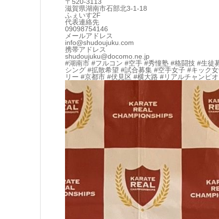
〒520-3113
滋賀県湖南市石部北3-1-18
ふぇいす2F
代表連絡先
09098754146
メールアドレス
info@shudoujuku.com
携帯アドレス
shudoujuku@docomo.ne.jp
#湖南市 #フルコン #空手 #秀憧塾 #格闘技 #生徒
シング #拡散希望 #試合募集 #空手女子 #キック
リー #京都市 #伏見区 #横大路 #リアルチャンピ