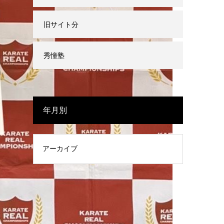
旧サイト分
秀憧塾
年月別