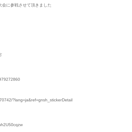
大会に参戦させて頂きました
方
4979272860
742/?lang=ja&ref=gnsh_stickerDetail
Quh2U50cqzw