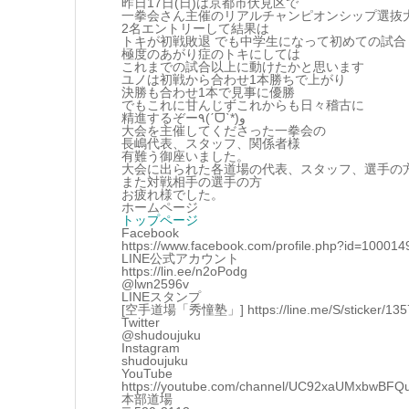
昨日17日(日)は京都市伏見区で
一拳会さん主催のリアルチャンピオンシップ選抜
2名エントリーして結果は
トキが初戦敗退 でも中学生になって初めての試合
極度のあがり症のトキにしては
これまでの試合以上に動けたかと思います
ユノは初戦から合わせ1本勝ちで上がり
決勝も合わせ1本で見事に優勝
でもこれに甘んじずこれからも日々稽古に
精進するぞー٩(ˊᗜˋ*)و
大会を主催してくださった一拳会の
長嶋代表、スタッフ、関係者様
有難う御座いました。
大会に出られた各道場の代表、スタッフ、選手の
また対戦相手の選手の方
お疲れ様でした。
ホームページ
トップページ
Facebook
https://www.facebook.com/profile.php?id=10001
LINE公式アカウント
https://lin.ee/n2oPodg
@lwn2596v
LINEスタンプ
[空手道場「秀憧塾」] https://line.me/S/sticker/13570
Twitter
@shudoujuku
Instagram
shudoujuku
YouTube
https://youtube.com/channel/UC92xaUMxbwBF
本部道場