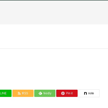
LINE
RSS
feedly
Pin it
note