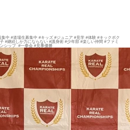
募集中 #道場生募集中 #キッズ #ジュニア #見学 #体験 #キックボク
女子 #継続しか力にならない #護身術 #少年部 #楽しい仲間 #ファミ
オンシップ #一拳会 #見事優勝