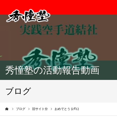
秀憧塾の活動報告動画
ブログ
ーム
ブログ
旧サイト分
おめでとう (≧∇≦)