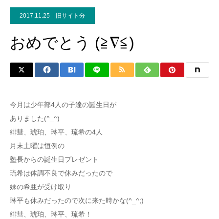
2017.11.25
旧サイト分
おめでとう (≧∇≦)
今月は少年部4人の子達の誕生日が
ありました(^_^)
緋彗、琥珀、琳平、琉希の4人
月末土曜は恒例の
塾長からの誕生日プレゼント
琉希は体調不良で休みだったので
妹の希亜が受け取り
琳平も休みだったので次に来た時かな(^_^;)
緋彗、琥珀、琳平、琉希！