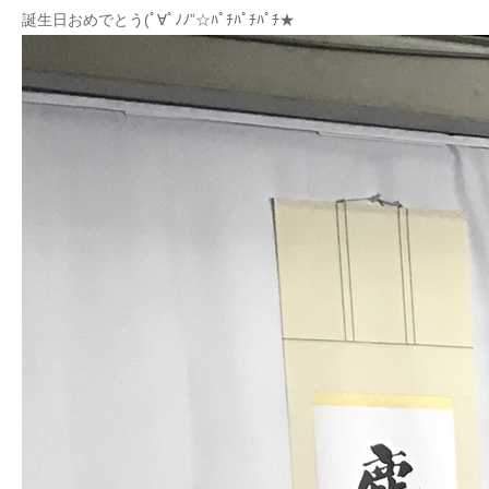
誕生日おめでとう(ﾟ∀ﾟﾉﾉ”☆ﾊﾟﾁﾊﾟﾁﾊﾟﾁ★