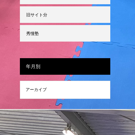
旧サイト分
秀憧塾
年月別