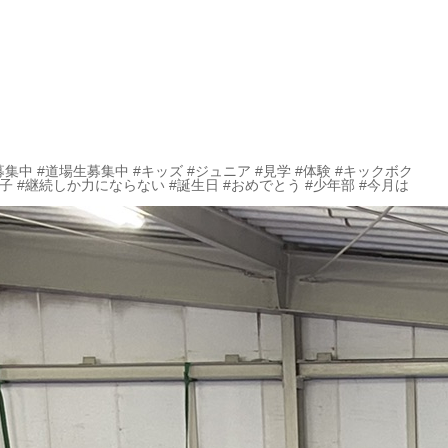
募集中 #道場生募集中 #キッズ #ジュニア #見学 #体験 #キックボク
女子 #継続しか力にならない #誕生日 #おめでとう #少年部 #今月は