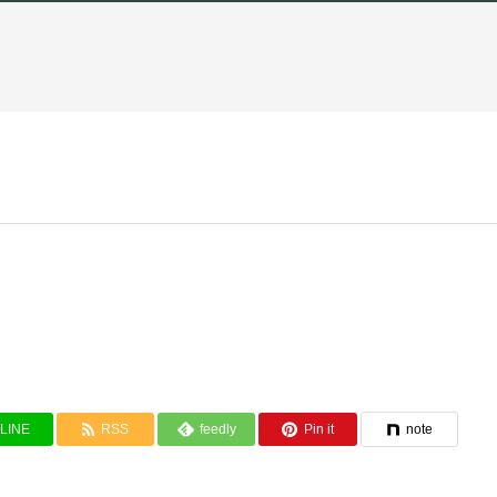
LINE
RSS
feedly
Pin it
note