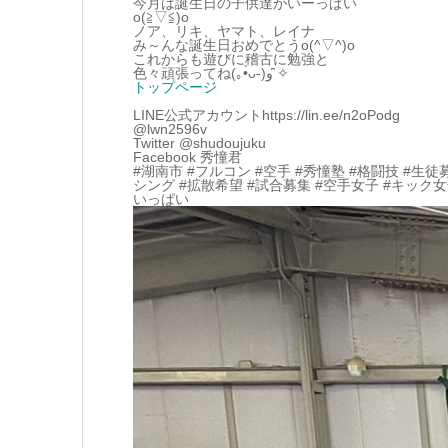
今月は誕生日の子供達がいーっぱい
o(≧▽≦)o
ノア、リキ、ヤマト、レイナ
み～んな誕生日おめでとうo(^▽^)o
これからも遊びに稽古に勉強と
色々頑張ってね(｡•̀ᴗ-)و ̑̑✧
トップページ
LINE公式アカウントhttps://lin.ee/n2oPodg
@lwn2596v
Twitter @shudoujuku
Facebook 秀憧君
#湖南市 #フルコン #空手 #秀憧塾 #格闘技 #生徒
シング #拡散希望 #試合募集 #空手女子 #キック
いっぱい