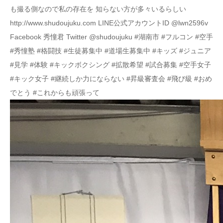
も撮る側なので私の存在を 知らない方が多々いるらしい
http://www.shudoujuku.com LINE公式アカウントID @lwn2596v
Facebook 秀憧君 Twitter @shudoujuku #湖南市 #フルコン #空手
#秀憧塾 #格闘技 #生徒募集中 #道場生募集中 #キッズ #ジュニア
#見学 #体験 #キックボクシング #拡散希望 #試合募集 #空手女子
#キック女子 #継続しか力にならない #昇級審査会 #飛び級 #おめ
でとう #これからも頑張って