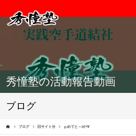
秀憧塾の活動報告動画
ブログ
ーム
ブログ
旧サイト分
ぉめでと～o(>∀