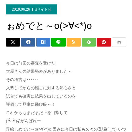
2019.06.26
旧サイト分
ぉめでと～o(>∀<*)o
今日は前回の審査を受けた
大屋さんの結果発表がありました～
その稽古は･･････
入塾してからの稽古に対する熱心さと
試合でも確実に結果を出しているのを
評価して見事に飛び級～！
これからもまだまだ上を目指して
(*•̀ᴗ•́*)و ̑̑がんばれー
昇給ぉめでと～o(>∀<*)o 因みに今日は私も久々の登場(^_^;) いつ