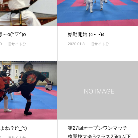
～o(^▽^)o
始動開始 (ง •̀_•́)ง
9
旧サイト分
2020.01.8
旧サイト分
よね？(^_^;)
第27回オープンワンマッチ
格闘技大会Bクラス25kg以下
1
旧サイト分