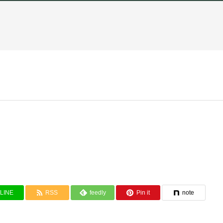
LINE
RSS
feedly
Pin it
note