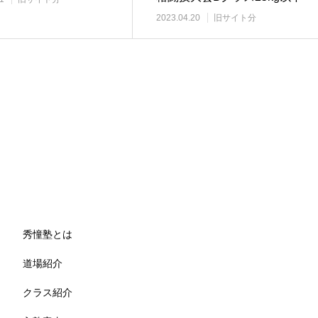
近藤 優淸 …
2023.04.20
旧サイト分
秀憧塾とは
道場紹介
クラス紹介