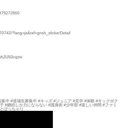
4979272860
742/?lang=ja&ref=gnsh_stickerDetail
Quh2U50cqzw
募集中 #道場生募集中 #キッズ #ジュニア #見学 #体験 #キックボク
女子 #継続しか力にならない #護身術 #少年部 #楽しい仲間 #ファミ
っとぽっちゃり