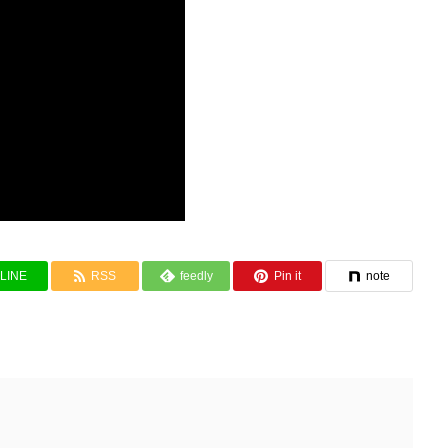
LINE
RSS
feedly
Pin it
note