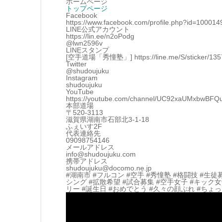
ホームページ
トップページ
Facebook
https://www.facebook.com/profile.php?id=10001
LINE公式アカウント
https://lin.ee/n2oPodg
@lwn2596v
LINEスタンプ
[空手道場「秀憧塾」] https://line.me/S/sticker/13570
Twitter
@shudoujuku
Instagram
shudoujuku
YouTube
https://youtube.com/channel/UC92xaUMxbwBF
本部道場
〒520-3113
滋賀県湖南市石部北3-1-18
ふぇいす2F
代表連絡先
09098754146
メールアドレス
info@shudoujuku.com
携帯アドレス
shudoujuku@docomo.ne.jp
#湖南市 #フルコン #空手 #秀憧塾 #格闘技 #生徒
シング #拡散希望 #試合募集 #空手女子 #キック
リー #誕生日 #おめでとう #久々の顔ぶれ #ちょ