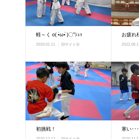
軽～く o( •̀ω•́ )〇”ｼｭｯ
お疲れ様
2020.01.11
旧サイト分
2022.06.1
初挑戦！
寒い･･･
2020.12.12
旧サイト分
2020.11.1