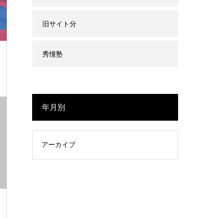
旧サイト分
秀憧塾
年月別