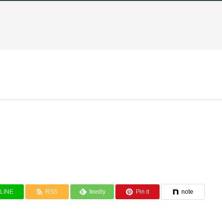
LINE
RSS
feedly
Pin it
note