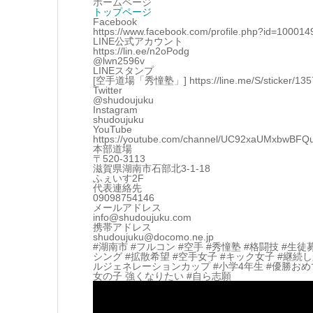
ホームページ
トップページ
Facebook
https://www.facebook.com/profile.php?id=10001
LINE公式アカウント
https://lin.ee/n2oPodg
@lwn2596v
LINEスタンプ
[空手道場「秀憧塾」] https://line.me/S/sticker/13570
Twitter
@shudoujuku
Instagram
shudoujuku
YouTube
https://youtube.com/channel/UC92xaUMxbwBF
本部道場
〒520-3113
滋賀県湖南市石部北3-1-18
ふぇいす2F
代表連絡先
09098754146
メールアドレス
info@shudoujuku.com
携帯アドレス
shudoujuku@docomo.ne.jp
#湖南市 #フルコン #空手 #秀憧塾 #格闘技 #生徒
シング #拡散希望 #空手女子 #キック女子 #継続
ルジェネレーションカップ #小学4年生 #優勝おめ
女の子 強くなりたい #自ら志願