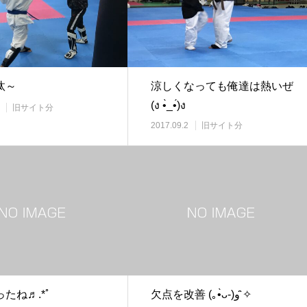
汰～
涼しくなっても俺達は熱いぜ
(ง •̀_•́)ง
旧サイト分
2017.09.2
旧サイト分
たね♬.*ﾟ
欠点を改善 (｡•̀ᴗ-)و ̑̑✧