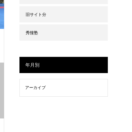
旧サイト分
秀憧塾
年月別