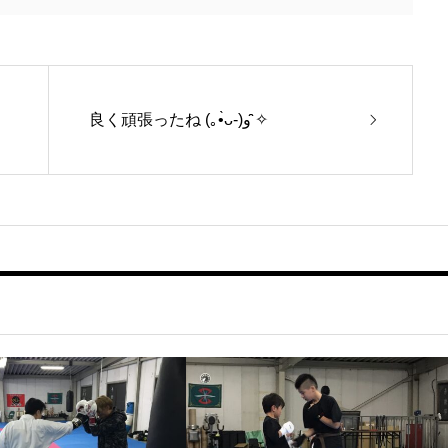
良く頑張ったね (｡•̀ᴗ-)و ̑̑✧