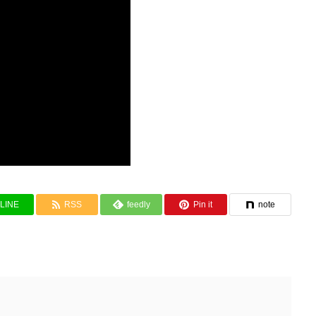
LINE
RSS
feedly
Pin it
note