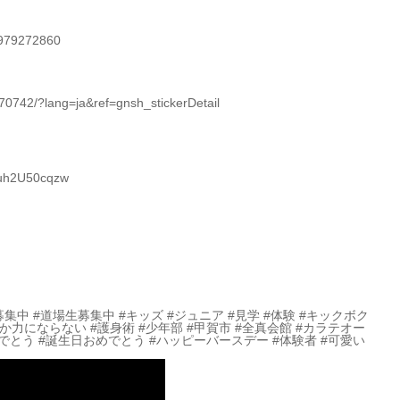
4979272860
742/?lang=ja&ref=gnsh_stickerDetail
Quh2U50cqzw
募集中 #道場生募集中 #キッズ #ジュニア #見学 #体験 #キックボク
しか力にならない #護身術 #少年部 #甲賀市 #全真会館 #カラテオー
でとう #誕生日おめでとう #ハッピーバースデー #体験者 #可愛い