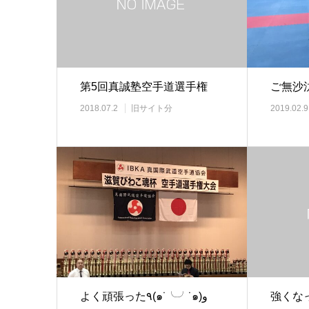
第5回真誠塾空手道選手権
ご無沙
2018.07.2
旧サイト分
2019.02.9
よく頑張った٩(๑˙╰╯˙๑)و
強くなっ