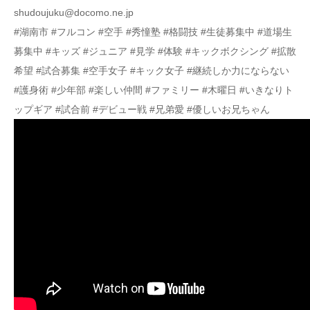
shudoujuku@docomo.ne.jp
#湖南市 #フルコン #空手 #秀憧塾 #格闘技 #生徒募集中 #道場生
募集中 #キッズ #ジュニア #見学 #体験 #キックボクシング #拡散
希望 #試合募集 #空手女子 #キック女子 #継続しか力にならない
#護身術 #少年部 #楽しい仲間 #ファミリー #木曜日 #いきなりト
ップギア #試合前 #デビュー戦 #兄弟愛 #優しいお兄ちゃん