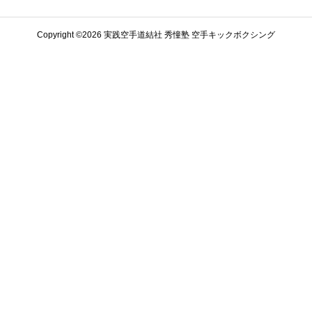
Copyright ©️2026 実践空手道結社 秀憧塾 空手キックボクシング