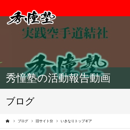
秀憧塾の活動報告動画
ブログ
ーム
ブログ
旧サイト分
いきなりトップギア