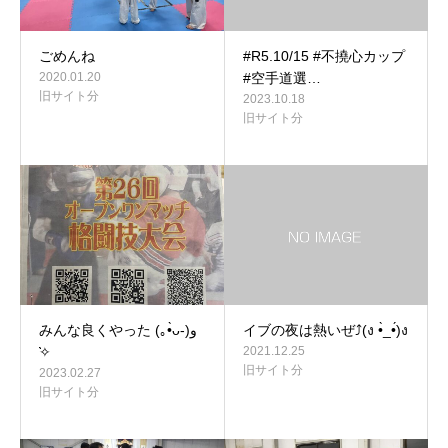
ごめんね
#R5.10/15 #不撓心カップ
2020.01.20
#空手道選…
旧サイト分
2023.10.18
旧サイト分
みんな良くやった (｡•̀ᴗ-)و
イブの夜は熱いぜ⤴(ง •̀_•́)ง
̑̑✧
2021.12.25
旧サイト分
2023.02.27
旧サイト分