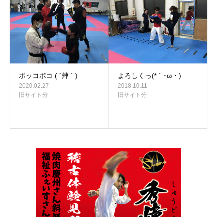
ボッコボコ ( ´艸｀)
よろしくっ(*｀･ω・)ゞ
2020.02.27
2018.10.11
旧サイト分
旧サイト分