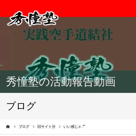
秀憧塾の活動報告動画
ブログ
ーム
ブログ
旧サイト分
いい感じ♬.*ﾟ