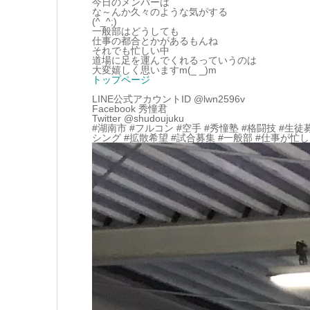
今日のメンバーは
な～んか久々のような気がする
(^_^;)
一般部はどうしても
仕事の都合とかがあるもんね
それでも忙しい中
道場に足を運んでくれるっていうのは
大変嬉しく思いますm(_ _)m
トップページ
LINE公式アカウントID @lwn2596v
Facebook 秀憧君
Twitter @shudoujuku
#湖南市 #フルコン #空手 #秀憧塾 #格闘技 #生徒
シング #拡散希望 #試合募集 #一般部 #仕事が忙し