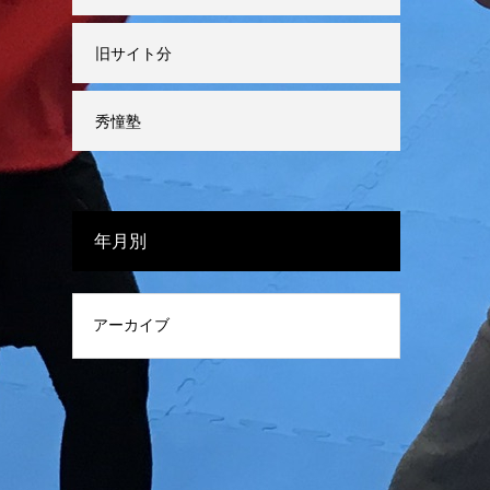
旧サイト分
秀憧塾
年月別