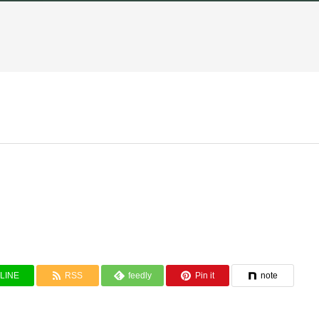
LINE
RSS
feedly
Pin it
note