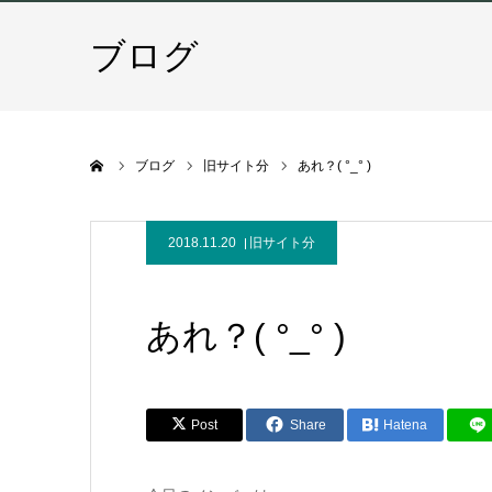
ブログ
ホーム
ブログ
旧サイト分
あれ？( °_° )
2018.11.20
旧サイト分
あれ？( °_° )
Post
Share
Hatena