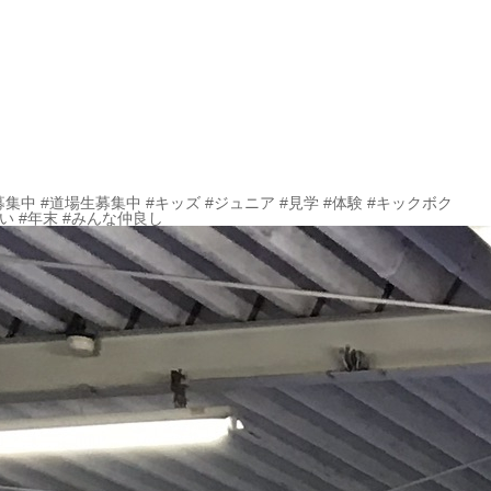
募集中 #道場生募集中 #キッズ #ジュニア #見学 #体験 #キックボク
い #年末 #みんな仲良し