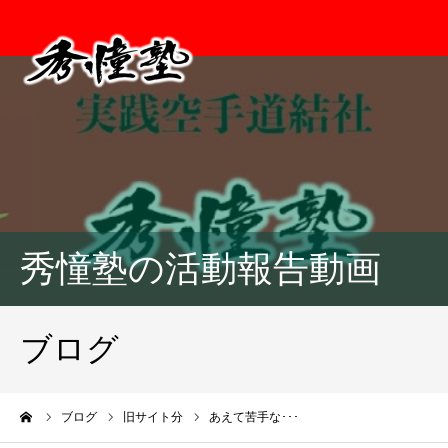
秀憧塾の活動報告動画
ブログ
ーム
ブログ
旧サイト分
あえて苦手な･･･